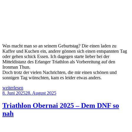
Was macht man so an seinem Geburtstag? Die einen laden zu
Kaffee und Kuchen ein, andere gönnen sich einen entspannten Tag
oder gehen schick Essen. Ich dagegen starte lieber bei der
Mitteldistanz des Erlanger Triathlon als Vorbereitung auf den
Ironman Thun.
Doch trotz der vielen Nachrichten, die mir einen schönen und
sonnigen Tag wünschten, kam es leider etwas anders.
„Erlanger
weiterlesen
Triathlon
Veröffentlicht
8. Juni 2025
28. August 2025
–
am
Happy
Triathlon Obernai 2025 – Dem DNF so
Birthday
nah
to
me“