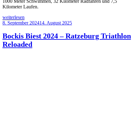
1000 Meter Schwimmen, 32 Kilometer Radfahren und 7,5
Kilometer Laufen.
„Heideseetriathlon
weiterlesen
Forst
Veröffentlicht
8. September 2024
14. August 2025
2025
am
–
Bockis Biest 2024 – Ratzeburg Triathlon
Saisonstart
Reloaded
nach
Maß“