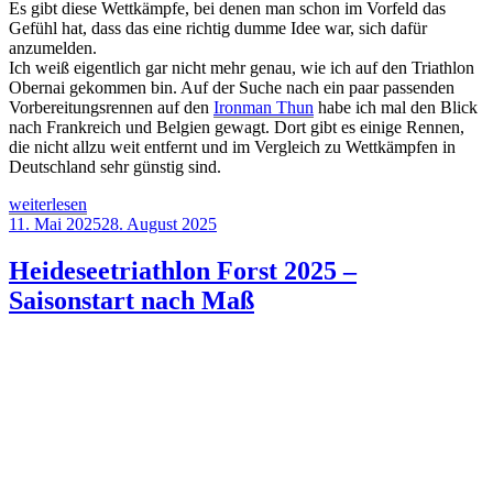
Es gibt diese Wettkämpfe, bei denen man schon im Vorfeld das
Gefühl hat, dass das eine richtig dumme Idee war, sich dafür
anzumelden.
Ich weiß eigentlich gar nicht mehr genau, wie ich auf den Triathlon
Obernai gekommen bin. Auf der Suche nach ein paar passenden
Vorbereitungsrennen auf den
Ironman Thun
habe ich mal den Blick
nach Frankreich und Belgien gewagt. Dort gibt es einige Rennen,
die nicht allzu weit entfernt und im Vergleich zu Wettkämpfen in
Deutschland sehr günstig sind.
„Triathlon
weiterlesen
Obernai
Veröffentlicht
11. Mai 2025
28. August 2025
2025
am
–
Heideseetriathlon Forst 2025 –
Dem
Saisonstart nach Maß
DNF
so
nah“