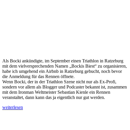
Als Bocki ankündigte, im September einen Triathlon in Ratzeburg
mit dem vielversprechenden Namen „Bockis Biest“ zu organisieren,
habe ich umgehend ein Airbnb in Ratzeburg gebucht, noch bevor
die Anmeldung für das Rennen öffnete.
Wenn Bocki, der in der Triathlon Szene nicht nur als Ex-Profi,
sondern vor allem als Blogger und Podcaster bekannt ist, zusammen
mit dem Ironman Weltmeister Sebastian Kienle ein Rennen
veranstaltet, dann kann das ja eigentlich nur gut werden.
„Bockis
weiterlesen
Biest
Seitennummerierung
Seite
Seite
Seite
Nächste
2024
Seite
der
–
Ratzeburg
Beiträge