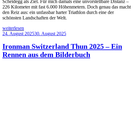
Scheidegg als Ziel. Für mich damals eine unvorstellbare Distanz –
226 Kilometer mit fast 6.000 Höhenmetern. Doch genau das macht
den Reiz aus: ein unfassbar harter Triathlon durch eine der
schönsten Landschaften der Welt.
„Swissman
weiterlesen
Xtreme
Veröffentlicht
24. August 2025
30. August 2025
Triathlon
am
2026
Ironman Switzerland Thun 2025 – Ein
–
Rennen aus dem Bilderbuch
Von
Palmen
zum
ewigen
Eis“