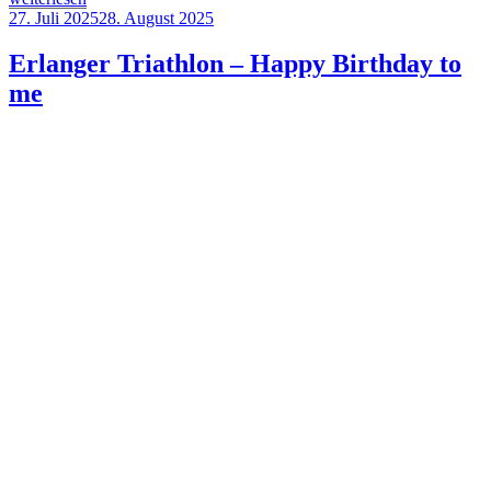
Switzerland
Veröffentlicht
27. Juli 2025
28. August 2025
Thun
am
2025
Erlanger Triathlon – Happy Birthday to
–
me
Ein
Rennen
aus
dem
Bilderbuch“